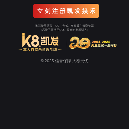
立 刻 注 册 凯 发 娱 乐
推荐使用谷歌、UC、火狐、夸客等主流浏览器
（尽量不要使用QQ、搜狗浏览器进入）
© 2025 信誉保障 大额无忧