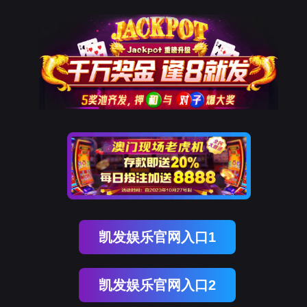
凯发娱乐官网入口1
凯发娱乐官网入口2